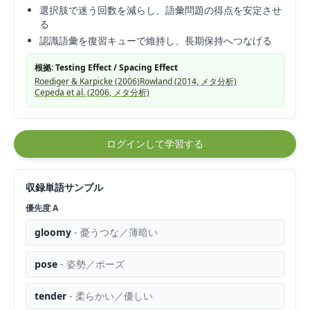
選択肢で迷う回数を減らし、語彙問題の得点を安定させ
る
認識語彙を復習キューで維持し、長期保持へつなげる
根拠: Testing Effect / Spacing Effect
Roediger & Karpicke (2006)
Rowland (2014, メタ分析)
Cepeda et al. (2006, メタ分析)
ログインして学習する
収録単語サンプル
優先度
A
gloomy
-
憂うつな／薄暗い
pose
-
姿勢／ポーズ
tender
-
柔らかい／優しい