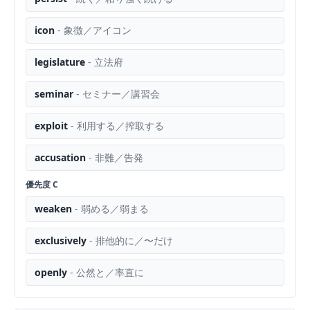
icon
-
象徴／アイコン
legislature
-
立法府
seminar
-
セミナー／講習会
exploit
-
利用する／搾取する
accusation
-
非難／告発
優先度
C
weaken
-
弱める／弱まる
exclusively
-
排他的に／〜だけ
openly
-
公然と／率直に