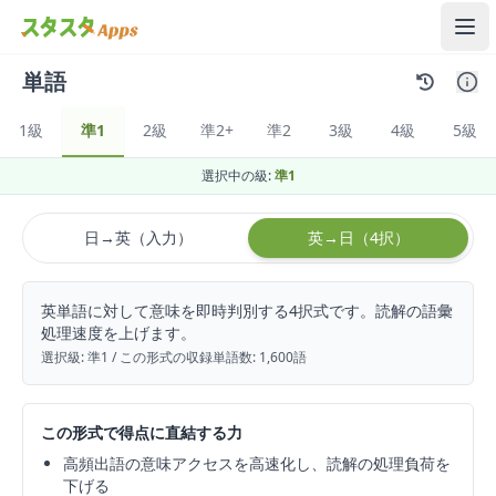
メ
単語
1級
準1
2級
準2+
準2
3級
4級
5級
選択中の級:
準1
日→英（入力）
英→日（4択）
英単語に対して意味を即時判別する4択式です。読解の語彙
処理速度を上げます。
選択級:
準1
/ この形式の収録単語数:
1,600語
この形式で得点に直結する力
高頻出語の意味アクセスを高速化し、読解の処理負荷を
下げる