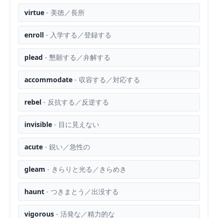
virtue
-
美徳／長所
enroll
-
入学する／登録する
plead
-
懇願する／弁解する
accommodate
-
収容する／対応する
rebel
-
反抗する／反逆する
invisible
-
目に見えない
acute
-
鋭い／急性の
gleam
-
きらりと光る／きらめき
haunt
-
つきまとう／出没する
vigorous
-
活発な／精力的な