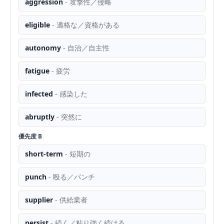
aggression
-
攻撃性／侵略
eligible
-
適格な／資格がある
autonomy
-
自治／自主性
fatigue
-
疲労
infected
-
感染した
abruptly
-
突然に
優先度
B
short-term
-
短期の
punch
-
殴る／パンチ
supplier
-
供給業者
persist
-
続く／粘り強く続ける