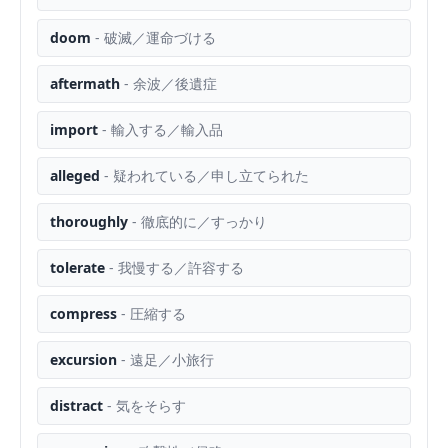
doom
-
破滅／運命づける
aftermath
-
余波／後遺症
import
-
輸入する／輸入品
alleged
-
疑われている／申し立てられた
thoroughly
-
徹底的に／すっかり
tolerate
-
我慢する／許容する
compress
-
圧縮する
excursion
-
遠足／小旅行
distract
-
気をそらす