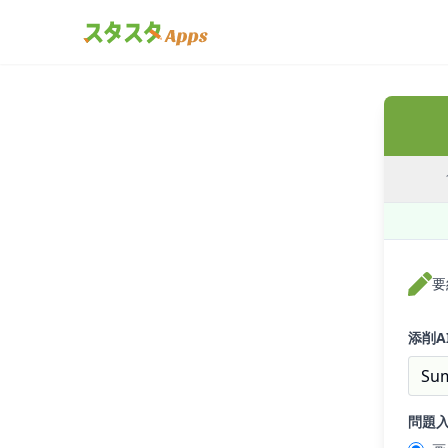
要
添削A
Su
問題