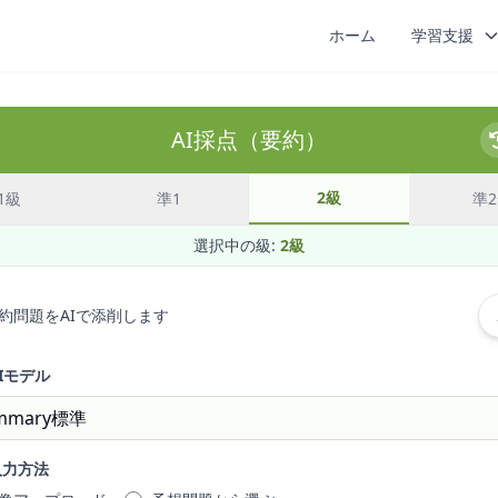
ホーム
学習支援
AI採点（要約）
2級
1級
準1
準2
選択中の級:
2級
約問題をAIで添削します
Iモデル
mmary標準
入力方法