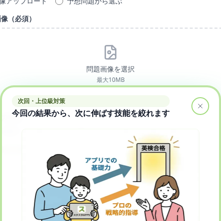
像アップロード
予想問題から選ぶ
画像（必須）
問題画像を選択
最大
10
MB
次回・上位級対策
今回の結果から、次に伸ばす技能を絞れます
入力方法
画像アップロード
テキスト入力
（
解答用紙ダウンロード
）
解答画像を選択
最大
10
MB