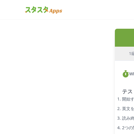
1
W
テス
開始
英文
読み
2つ