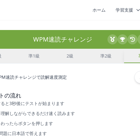
ホーム
学習支援
WPM速読チャレンジ
級
準1級
2級
準2級
PM速読チャレンジで読解速度測定
トの流れ
すると3秒後にテストが始まります
を理解しながらできるだけ速く読みます
終わったらボタンを押します
の問題に日本語で答えます