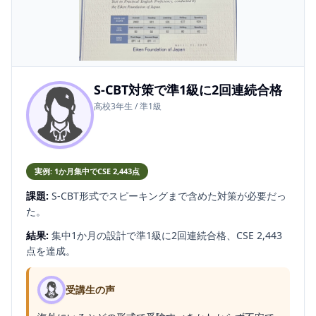
S-CBT対策で準1級に2回連続合格
高校3年生 / 準1級
実例: 1か月集中でCSE 2,443点
課題:
S-CBT形式でスピーキングまで含めた対策が必要だっ
た。
結果:
集中1か月の設計で準1級に2回連続合格、CSE 2,443
点を達成。
受講生の声