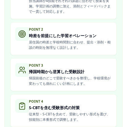
担当講師が4技能それぞれの課題に合わせて授業を実
施。学習計画の調整に加え、添削とフィードバックま
で一貫して対応します。
POINT
2
時差を前提にした学習オペレーション
居住国の時差と学校時間割に合わせ、提出・添削・相
談の時刻を無理なく設計します。
POINT
3
帰国時期から逆算した受験設計
帰国前後のどこで受験すべきかを整理し、学校環境が
変わっても崩れにくい計画にします。
POINT
4
S-CBTを含む受験形式の対策
従来型・S-CBTを含めて、受験しやすい形式を選び、
技能別に本番形式で調整します。