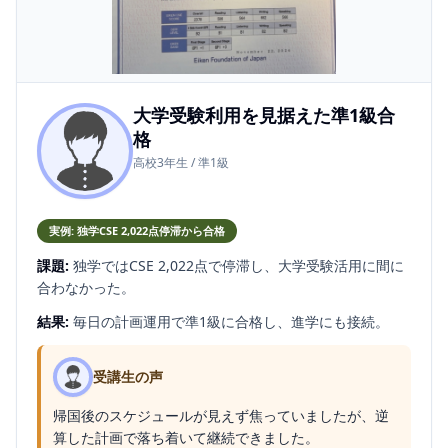
大学受験利用を見据えた準1級合
格
高校3年生 / 準1級
実例: 独学CSE 2,022点停滞から合格
課題:
独学ではCSE 2,022点で停滞し、大学受験活用に間に
合わなかった。
結果:
毎日の計画運用で準1級に合格し、進学にも接続。
受講生の声
帰国後のスケジュールが見えず焦っていましたが、逆
算した計画で落ち着いて継続できました。