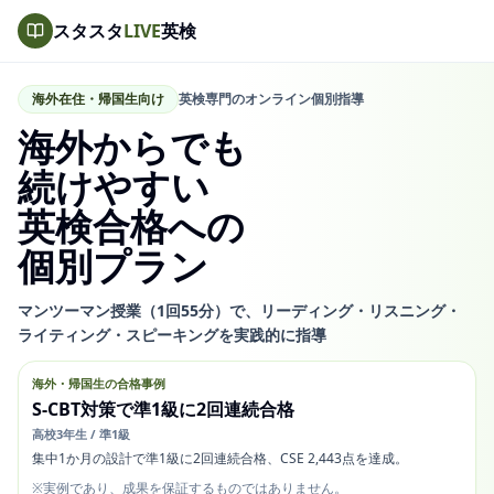
スタスタ
LIVE
英検
海外在住・帰国生向け
英検専門のオンライン個別指導
海外からでも
続けやすい
英検合格への
個別プラン
マンツーマン授業（1回55分）で、
リーディング・リスニング・
ライティング・スピーキングを
実践的に指導
海外・帰国生の合格事例
S-CBT対策で準1級に2回連続合格
高校3年生 / 準1級
集中1か月の設計で準1級に2回連続合格、CSE 2,443点を達成。
※実例であり、成果を
保証するものではありません。